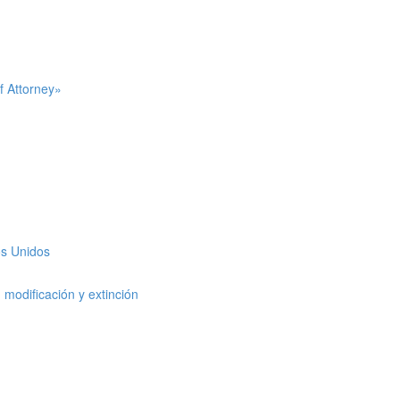
f Attorney»
os Unidos
modificación y extinción