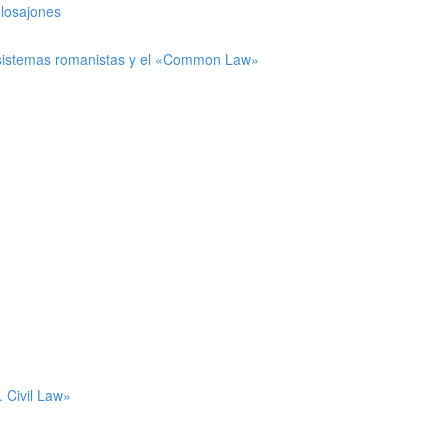
glosajones
os sistemas romanistas y el «Common Law»
. Civil Law»