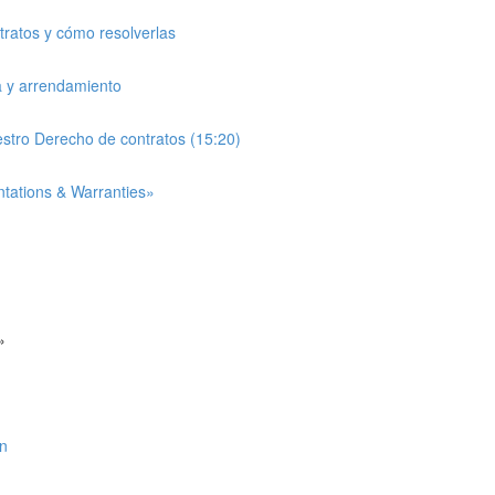
ntratos y cómo resolverlas
a y arrendamiento
estro Derecho de contratos (15:20)
entations & Warranties»
»
ón