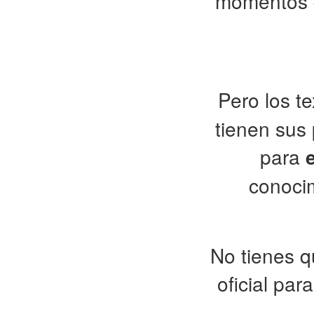
momentos q
Pero los t
tienen sus 
para
conocim
No tienes qu
oficial par