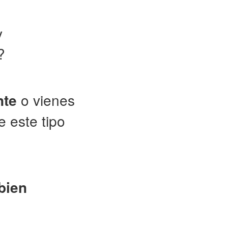
y
?
nte
o vienes
e este tipo
bien