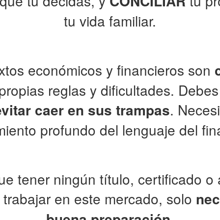
ue tu decidas, y
CONCILIAR
tu p
tu vida familiar.
extos económicos y financieros son
propias reglas y dificultades. Debe
evitar caer en sus trampas
. Neces
iento profundo del lenguaje del fin
e tener ningún título, certificado o
a trabajar en este mercado, solo
nec
buena preparación
.