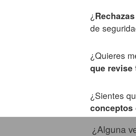
¿
Rechazas 
de segurid
¿Quieres me
que revise
¿Sientes qu
conceptos c
¿Alguna ve