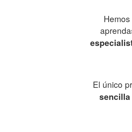
Hemos c
aprendas
especialis
El único p
sencilla