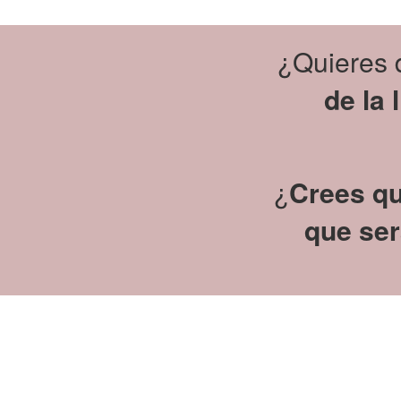
¿Quieres d
de la
¿
Crees qu
que se