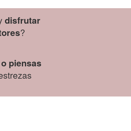
 y
disfrutar
tores
?
r
o piensas
destrezas