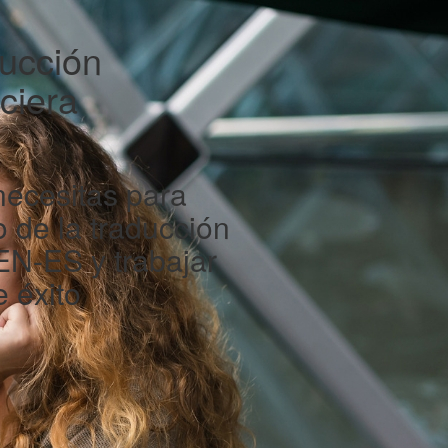
ducción
ciera
necesitas para
 de la traducción
EN-ES y trabajar
 éxito