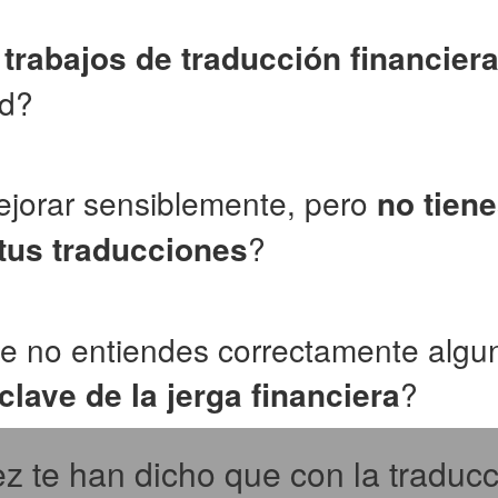
trabajos de traducción financier
ad?
jorar sensiblemente, pero
no tiene
 tus traducciones
?
e no entiendes correctamente algu
lave de la jerga financiera
?
z te han dicho que con la traduc