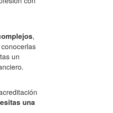
rofesión con
complejos
,
s conocerlas
itas un
anciero.
 acreditación
esitas una