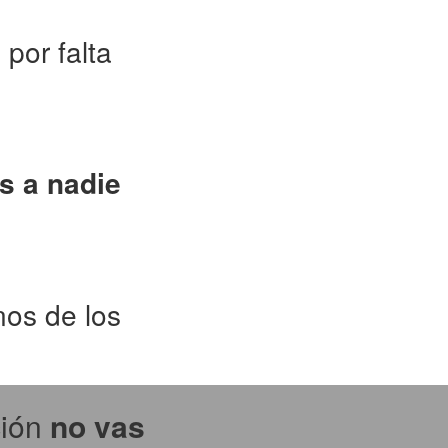
a
por falta
s a nadie
nos de los
ción
no vas