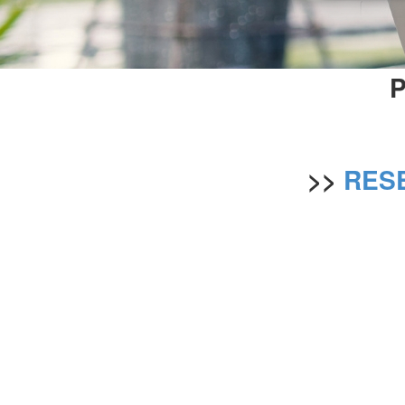
P
>>
RESE