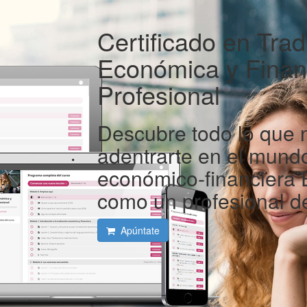
Certificado en Tra
Económica y Finan
Profesional
Descubre todo lo que 
adentrarte en el mundo
económico-financiera 
como un profesional de
Apúntate