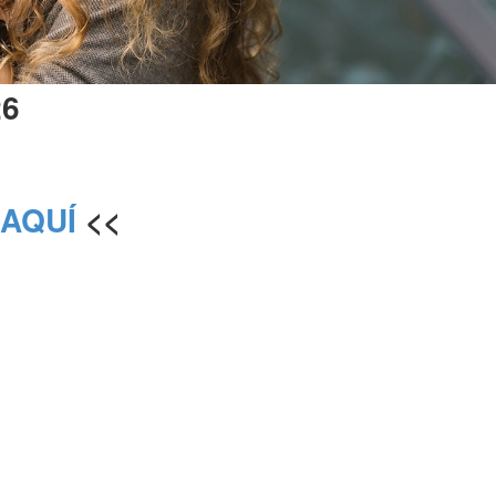
26
 AQUÍ
<<