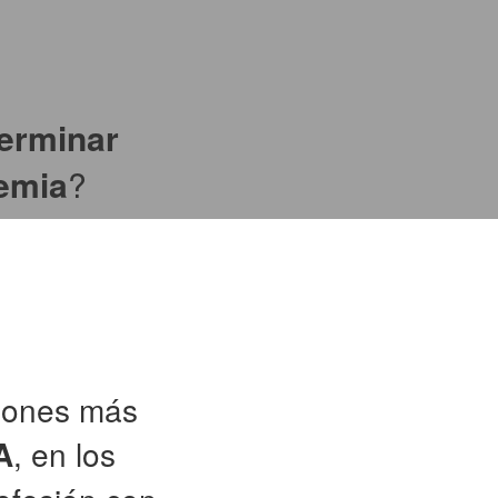
terminar
demia
?
siones más
A
, en los