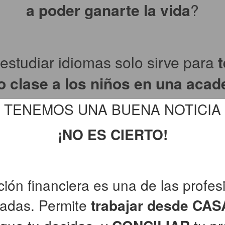
a poder ganarte la vida
?
estudiar idiomas solo sirve para
 clase a los niños en una aca
TENEMOS UNA BUENA NOTICIA
¡NO ES CIERTO!
ción financiera es una de las profe
adas. Permite
trabajar desde CAS