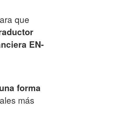
para que
raductor
anciera EN-
 una forma
iales más