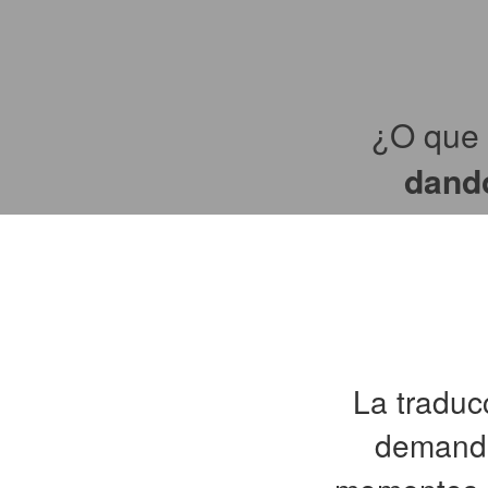
¿O que 
dando
La traduc
demand