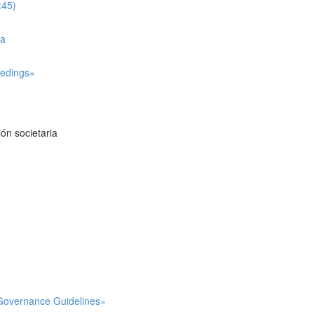
:45)
ña
eedings»
ión societaria
e Governance Guidelines»