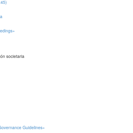
:45)
ña
eedings»
ión societaria
e Governance Guidelines»