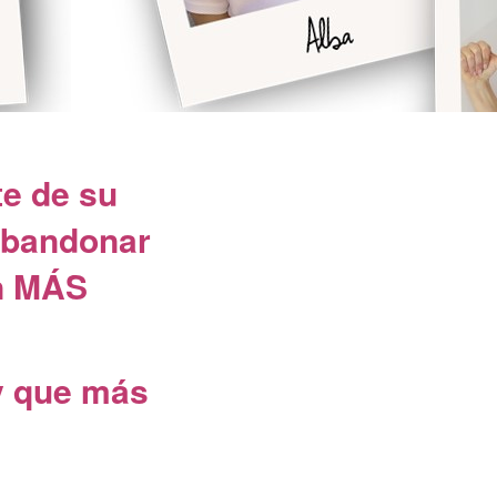
te de su
 abandonar
en MÁS
y que más