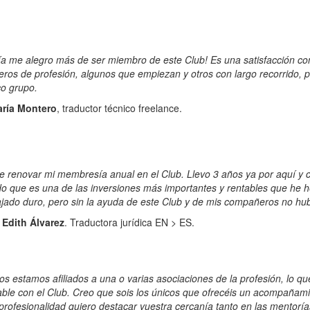
ía me alegro más de ser miembro de este Club!
Es una satisfacción co
os de profesión, algunos que empiezan y otros con largo recorrido, p
o grupo.
ría Montero
, traductor técnico freelance.
 renovar mi membresía anual en el Club. Llevo 3 años ya por aquí y 
 que es una de las inversiones más importantes y rentables que he h
jado duro, pero sin la ayuda de este Club y de mis compañeros no hub
 Edith Álvarez
. Traductora jurídica EN > ES.
os estamos afiliados a una o varias asociaciones de la profesión, lo q
le con el Club. Creo que sois los únicos que ofrecéis un acompañami
profesionalidad quiero destacar vuestra cercanía tanto en las mentorías