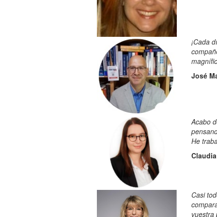
¡Cada d
compañer
magnífic
José Ma
Acabo de
pensando
He traba
Claudia
Casi tod
comparab
vuestra 