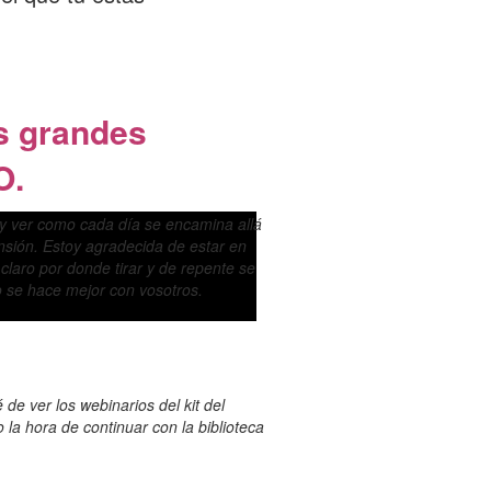
s grandes
O.
 y ver como cada día se encamina allá
nsión. Estoy agradecida de estar en
laro por donde tirar y de repente se
 se hace mejor con vosotros.
e ver los webinarios del kit del
la hora de continuar con la biblioteca