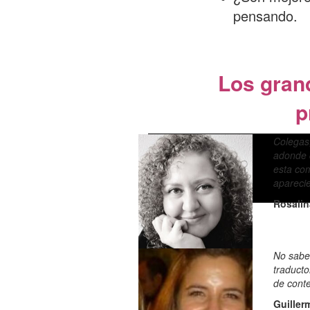
pensando.
Los gran
p
Colegas,
adonde q
esta com
apareci
Rosalin
No saben
traducto
de conte
Guiller