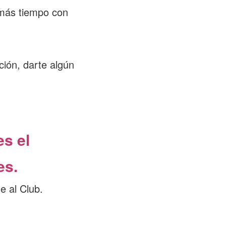
 más tiempo con
ción, darte algún
s el
es.
e al Club.