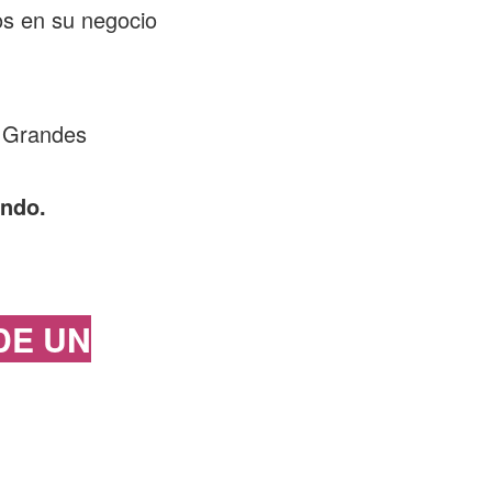
os en su negocio
s Grandes
endo.
DE UN