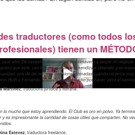
des traductores (como todos lo
rofesionales) tienen un MÉTOD
 ¡qué año! De necesitar direcciones en primavera a lanzar mi negocio
uiero que esté, con todo el caudal de aprendizaje obtenido y en expa
unidad, una de las mejores decisiones tomadas cuando no tenía muy c
eron Ruth y Fernando. Todavía queda mucho por hacer, pero el camino
a Martínez
, traductora jurídica y literaria.
 lo mucho que estoy aprendiendo. El Club es oro en polvo. Ya terminé d
r y es impresionante la cantidad de cosas útiles que comparten. No veo 
nidos.
mina Estevez
, traductora freelance.