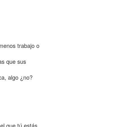
 menos trabajo o
tas que sus
ca, algo ¿no?
el que tú estás