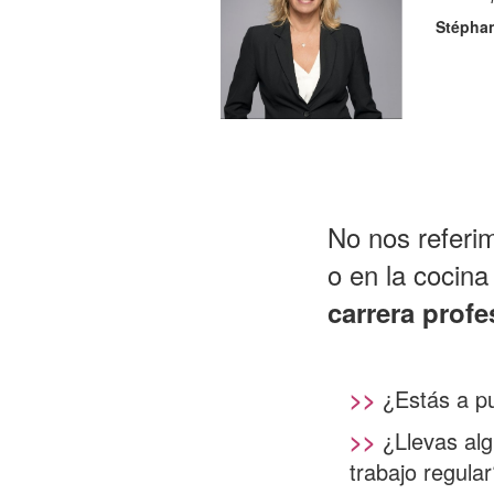
Stéphan
No nos referim
o en la cocina
carrera profe
>>
¿Estás a pu
>>
¿Llevas alg
trabajo regula