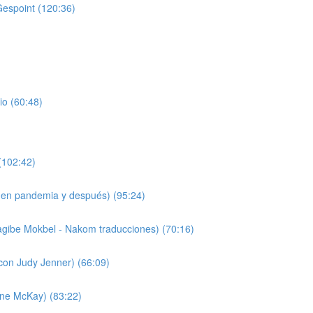
Gespoint (120:36)
io (60:48)
(102:42)
 (en pandemia y después) (95:24)
agibe Mokbel - Nakom traducciones) (70:16)
(con Judy Jenner) (66:09)
nne McKay) (83:22)