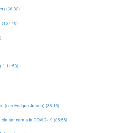
er) (68:32)
 (157:40)
)
) (111:53)
)
pre (con Enrique Jurado) (86:15)
a plantar cara a la COVID-19 (85:55)