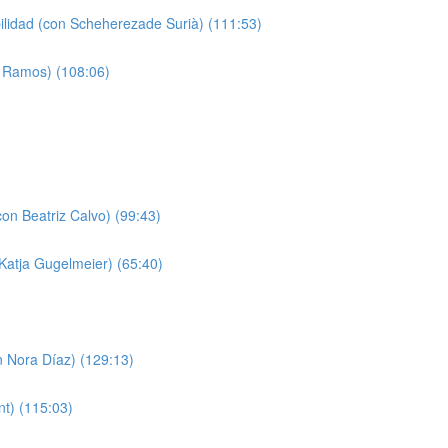
bilidad (con Scheherezade Surià) (111:53)
a Ramos) (108:06)
on Beatriz Calvo) (99:43)
 Katja Gugelmeier) (65:40)
n Nora Díaz) (129:13)
nt) (115:03)