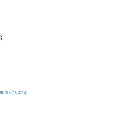
s
ntura) (102:48)