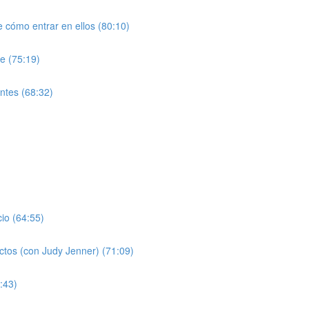
 cómo entrar en ellos (80:10)
le (75:19)
entes (68:32)
cio (64:55)
ectos (con Judy Jenner) (71:09)
:43)