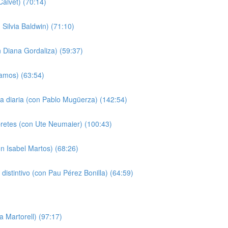
alvet) (70:14)
Silvia Baldwin) (71:10)
n Diana Gordaliza) (59:37)
Ramos) (63:54)
da diaria (con Pablo Mugüerza) (142:54)
pretes (con Ute Neumaier) (100:43)
n Isabel Martos) (68:26)
o distintivo (con Pau Pérez Bonilla) (64:59)
a Martorell) (97:17)