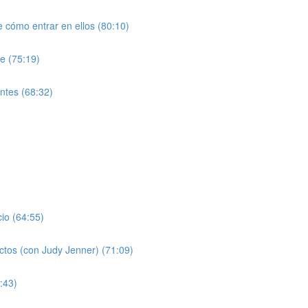
 cómo entrar en ellos (80:10)
le (75:19)
entes (68:32)
cio (64:55)
ectos (con Judy Jenner) (71:09)
:43)