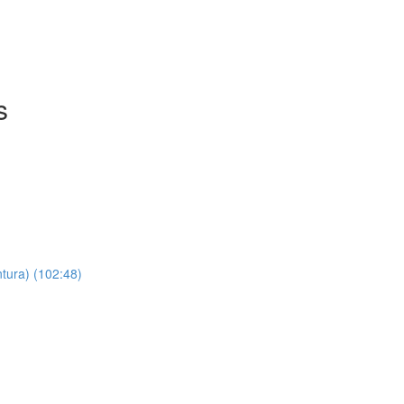
s
ntura) (102:48)