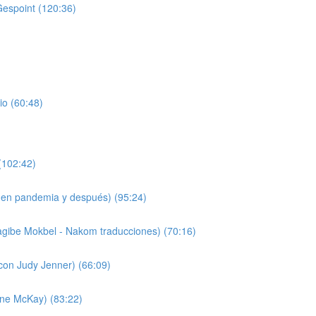
Gespoint (120:36)
io (60:48)
(102:42)
 (en pandemia y después) (95:24)
agibe Mokbel - Nakom traducciones) (70:16)
(con Judy Jenner) (66:09)
nne McKay) (83:22)