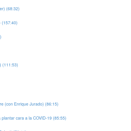
er) (68:32)
 (157:40)
)
) (111:53)
)
pre (con Enrique Jurado) (86:15)
a plantar cara a la COVID-19 (85:55)