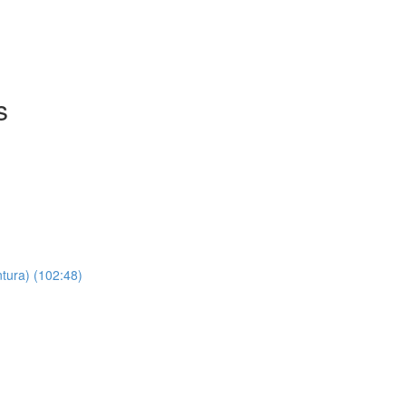
s
ntura) (102:48)