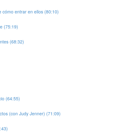
 cómo entrar en ellos (80:10)
le (75:19)
entes (68:32)
cio (64:55)
ectos (con Judy Jenner) (71:09)
:43)