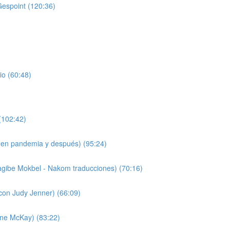
Gespoint (120:36)
io (60:48)
(102:42)
 (en pandemia y después) (95:24)
agibe Mokbel - Nakom traducciones) (70:16)
(con Judy Jenner) (66:09)
nne McKay) (83:22)