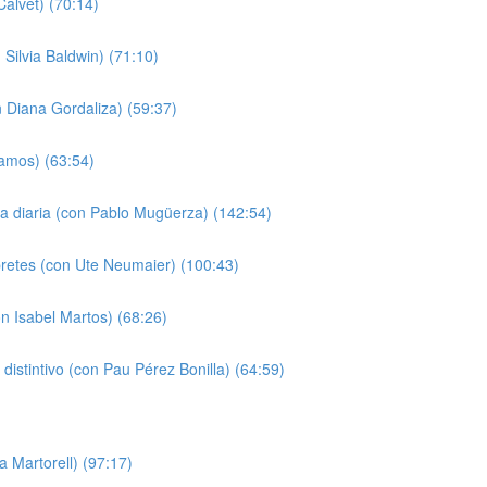
alvet) (70:14)
Silvia Baldwin) (71:10)
n Diana Gordaliza) (59:37)
Ramos) (63:54)
da diaria (con Pablo Mugüerza) (142:54)
pretes (con Ute Neumaier) (100:43)
n Isabel Martos) (68:26)
o distintivo (con Pau Pérez Bonilla) (64:59)
a Martorell) (97:17)