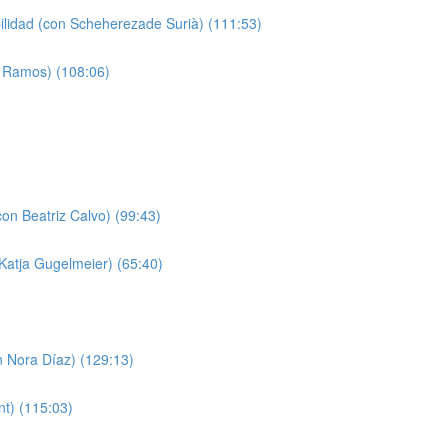
bilidad (con Scheherezade Surià) (111:53)
a Ramos) (108:06)
on Beatriz Calvo) (99:43)
 Katja Gugelmeier) (65:40)
n Nora Díaz) (129:13)
nt) (115:03)