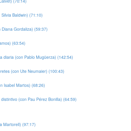
alvet) (70:14)
Silvia Baldwin) (71:10)
n Diana Gordaliza) (59:37)
Ramos) (63:54)
da diaria (con Pablo Mugüerza) (142:54)
pretes (con Ute Neumaier) (100:43)
n Isabel Martos) (68:26)
o distintivo (con Pau Pérez Bonilla) (64:59)
a Martorell) (97:17)