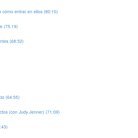
 cómo entrar en ellos (80:10)
le (75:19)
entes (68:32)
cio (64:55)
ectos (con Judy Jenner) (71:09)
:43)