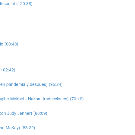
Gespoint (120:36)
io (60:48)
(102:42)
 (en pandemia y después) (95:24)
agibe Mokbel - Nakom traducciones) (70:16)
(con Judy Jenner) (66:09)
nne McKay) (83:22)