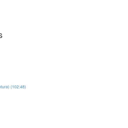
s
ntura) (102:48)