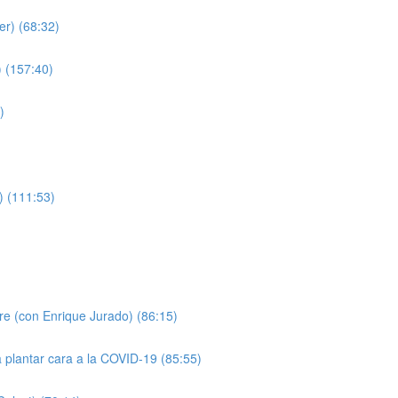
er) (68:32)
 (157:40)
)
) (111:53)
)
pre (con Enrique Jurado) (86:15)
a plantar cara a la COVID-19 (85:55)