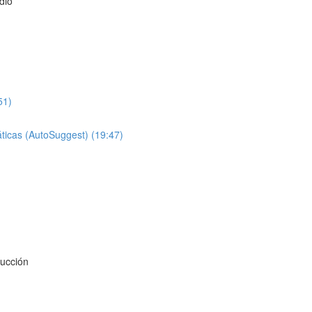
dio
51)
áticas (AutoSuggest) (19:47)
ducción