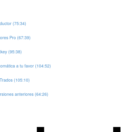
ductor (75:34)
ores Pro (67:39)
tkey (95:38)
tomática a tu favor (104:52)
 Trados (105:10)
siones anteriores (64:26)