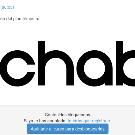
 (80:03)
ón del plan trimestral
Contenidos bloqueados
Si ya te has apuntado,
tendrás que registrate
.
Apúntate al curso para desbloquearlos