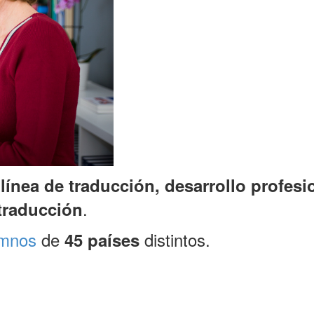
línea de traducción, desarrollo profesi
.
 traducción
umnos
de
distintos.
45
países