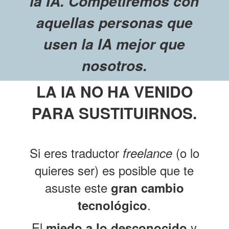
la IA. Competiremos con
aquellas personas que
usen la IA mejor que
nosotros.
LA IA
NO HA VENIDO
PARA SUSTITUIRNOS.
Si eres traductor
(o lo
freelance
quieres ser) es posible que te
asuste este
gran cambio
.
tecnológico
El
y
miedo a lo desconocido