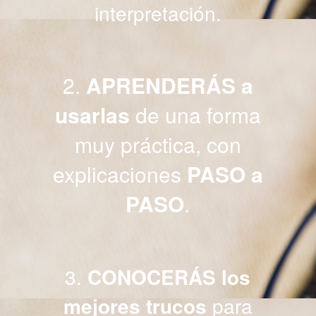
interpretación.
2.
APRENDERÁS a
usarlas
de una forma
muy práctica, con
explicaciones
PASO a
PASO
.
3.
CONOCERÁS los
mejores trucos
para