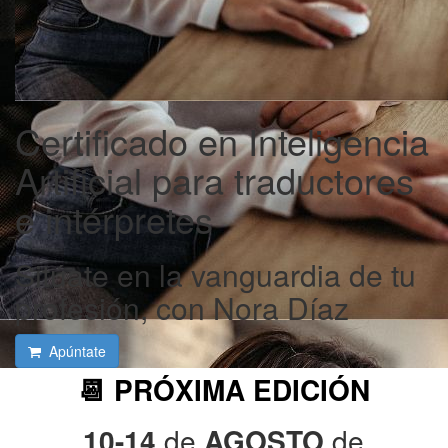
Certificado en Inteligencia
Artificial para traductores
e intérpretes
Sitúate en la vanguardia de tu
profesión, con Nora Díaz
Apúntate
📆 PRÓXIMA EDICIÓN
10-14
de
AGOSTO
de