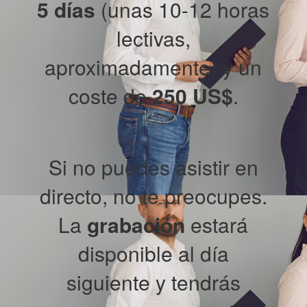
5 días
(unas 10-12 horas
lectivas,
aproximadamente) y un
coste de
250 US$
.
Si no puedes asistir en
directo, no te preocupes.
La
grabación
estará
disponible al día
siguiente y tendrás