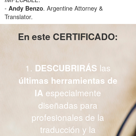
-
Andy Benzo
. Argentine Attorney &
Translator.
En este CERTIFICADO
:
1.
DESCUBRIRÁS
las
últimas herramientas de
IA
especialmente
diseñadas para
profesionales de la
traducción y la