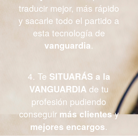
traducir mejor, más rápido
y sacarle todo el partido a
esta tecnología de
vanguardia
.
4. Te
SITUARÁS a la
VANGUARDIA
de tu
profesión pudiendo
conseguir
más clientes
y
mejores encargos
.