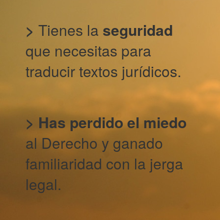
>
Tienes la
seguridad
que necesitas para
traducir textos jurídicos.
>
Has perdido el miedo
al Derecho y ganado
familiaridad con la jerga
legal.