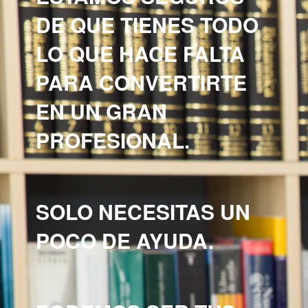
DE QUE TIENES TODO
LO QUE HACE FALTA
PARA CONVERTIRTE
EN UN GRAN
PROFESIONAL.
SOLO NECESITAS UN
POCO DE AYUDA.